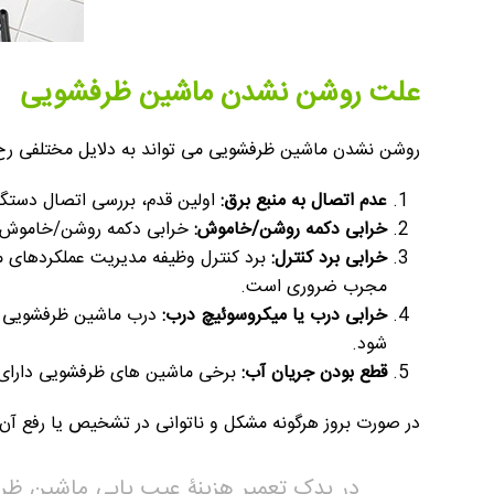
علت روشن نشدن ماشین ظرفشویی
روشن نشدن ماشین ظرفشویی می تواند به دلایل مختلفی رخ ده
عدم اتصال به منبع برق:
اولین قدم، بررسی اتصال دستگا
خرابی دکمه روشن/خاموش:
خرابی دکمه روشن/خاموش می
خرابی برد کنترل:
برد کنترل وظیفه مدیریت عملکردهای مخ
مجرب ضروری است.
خرابی درب یا میکروسوئیچ درب:
درب ماشین ظرفشویی بای
شود.
قطع بودن جریان آب:
برخی ماشین های ظرفشویی دارای س
در صورت بروز هرگونه مشکل و ناتوانی در تشخیص یا رفع آن
در یدک تعمیر هزینۀ عیب یابی ماشین ظرف