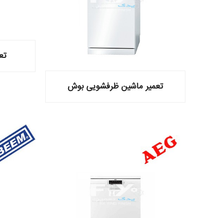
تع
تعمیر ماشین ظرفشویی بوش