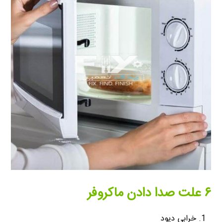
۶ علت صدا دادن ماکروفر
خرابی دیود