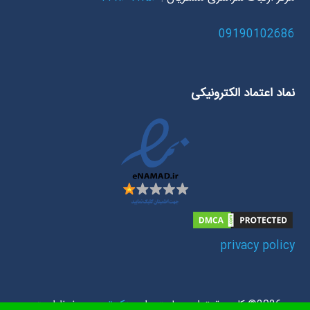
09190102686
نماد اعتماد الکترونیکی
privacy policy
2026© کلیه حقوق این سایت برای
یدک تعمیر
محفوظ است .