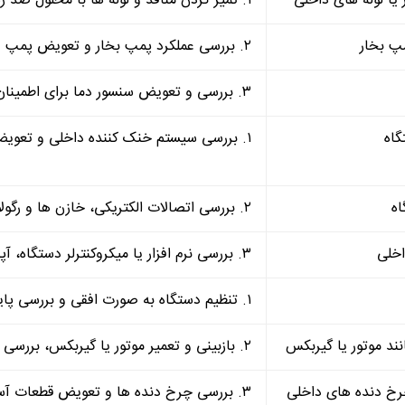
۱. تمیز کردن منافذ و لوله ها با محلول ضد رسوب، استفاده از ابزار مخصوص برای حذف رسوبات.
۲. بررسی عملکرد پمپ بخار و تعویض پمپ در صورت نقص یا خرابی.
۳. بررسی و تعویض سنسور دما برای اطمینان از کنترل دقیق دمای بخار.
۱. بررسی سیستم خنک کننده داخلی و تعویض قطعات معیوب مانند ترموستات و فن.
۲. بررسی اتصالات الکتریکی، خازن ها و رگولاتورها و اطمینان از عملکرد صحیح مدار.
۳. بررسی نرم افزار یا میکروکنترلر دستگاه، آپدیت یا تعویض در صورت خرابی.
۱. تنظیم دستگاه به صورت افقی و بررسی پایه ها و اتصالات برای اطمینان از تراز بودن.
۲. بازبینی و تعمیر موتور یا گیربکس، بررسی اتصالات و تعویض قطعات فرسوده.
۳. بررسی چرخ دنده ها و تعویض قطعات آسیب دیده، روانکاری مناسب اجزا.