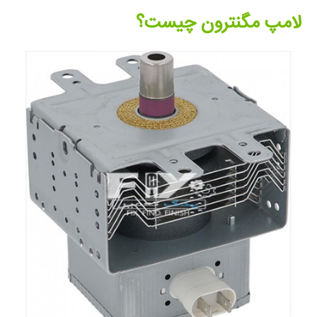
لامپ مگنترون چیست؟