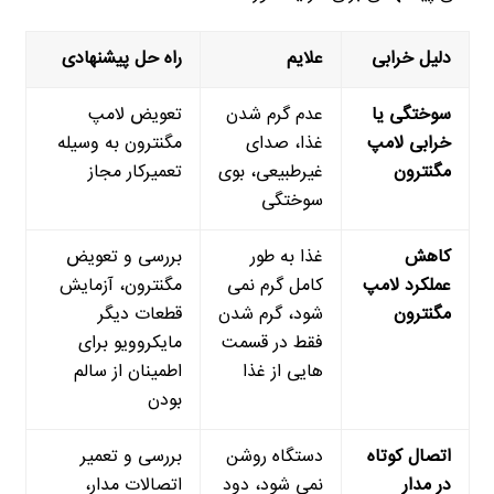
دلیل خرابی
علایم
راه حل پیشنهادی
سوختگی یا
عدم گرم شدن
تعویض لامپ
خرابی لامپ
غذا، صدای
مگنترون به وسیله
مگنترون
غیرطبیعی، بوی
تعمیرکار مجاز
سوختگی
کاهش
غذا به طور
بررسی و تعویض
عملکرد لامپ
کامل گرم نمی
مگنترون، آزمایش
مگنترون
شود، گرم شدن
قطعات دیگر
فقط در قسمت
مایکروویو برای
هایی از غذا
اطمینان از سالم
بودن
اتصال کوتاه
دستگاه روشن
بررسی و تعمیر
در مدار
نمی شود، دود
اتصالات مدار،