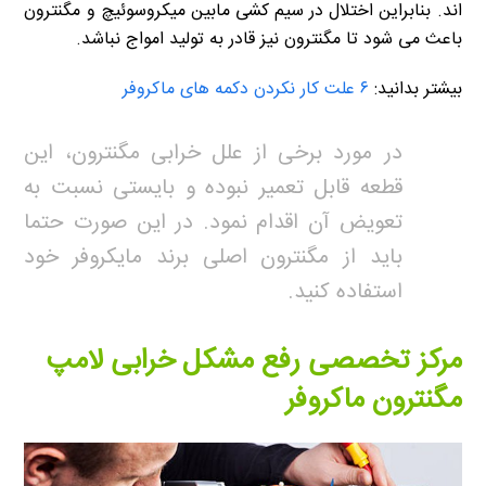
اند. بنابراین اختلال در سیم کشی مابین میکروسوئیچ و مگنترون
باعث می شود تا مگنترون نیز قادر به تولید امواج نباشد.
بیشتر بدانید:
۶ علت کار نکردن دکمه های ماکروفر
در مورد برخی از علل خرابی مگنترون، این
قطعه قابل تعمیر نبوده و بایستی نسبت به
تعویض آن اقدام نمود. در این صورت حتما
باید از مگنترون اصلی برند مایکروفر خود
استفاده کنید.
مرکز تخصصی رفع مشکل خرابی لامپ
مگنترون ماکروفر