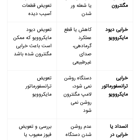
مگنترون
یا شعله ور
تعویض قطعات
شدن
آسیب دیده
خرابی دیود
کاهش یا قطع
تعویض دیود
مایکروویو
عملکرد
مایکروویو که ممکن
گرمادهی،
است باعث خرابی
صدای
مگنترون شده باشد
غیرطبیعی
خرابی
دستگاه روشن
تعویض
ترانسفورماتور
نمی شود،
ترانسفورماتور
مایکروویو
لامپ مگنترون
مایکروویو
روشن نمی
شود
انسداد یا
عدم روشن
بررسی و تعویض
خرابی در
شدن دستگاه
فیوز معیوب یا